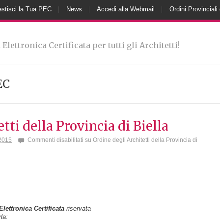
stisci la Tua PEC
News
Accedi alla Webmail
Ordini Provinciali 
 Elettronica Certificata per tutti gli Architetti!
EC
tti della Provincia di Biella
2015
Commenti disabilitati
su Ordine degli Architetti della Provincia di
Elettronica Certificata
riservata
la: