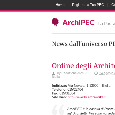
Home
Registra La Tua PEC
Ge
ArchiPEC
La Posta
News dall'universo P
Ordine degli Archite
By
Redazione ArchiPEC
24 agosto 
Biella
Indirizzo:
Via Novara, 1 13900 – Biella
Telefono:
015/22404
Fax:
015/31664
Sito web:
http://www.bi.archiworld.it/
ArchiPEC è la casella di
Posta 
agli Architetti. Possono richieder